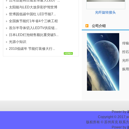
台湾首超韩日成全球最大LED产...
太阳能与LED大放异彩护驾世博
光纤旋转接头
世博园低碳中国红 LED节能7...
全国换节能灯1年省4个三峡工程
公司介绍
首尔半导体切入LEDTV供应链...
日本LED灯泡销售额比重突破5...
光源小知识
传输
2010低碳年 节能灯装修大行...
控石
光纤
振用
Power by
Copyright © 2017,w
版权所有 © 苏州库克 联系方式：0
Power by