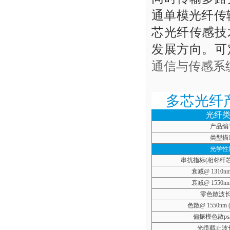
通单模光纤传
芯光纤传感技
发展方向。可
通信与传感系
多芯光纤
光纤
产品编
类型描
光学性
串扰指标
(
相邻纤
衰减
@ 1310nm
衰减
@ 1550nm
零色散波
色散
@ 1550nm 
偏振模色散
ps
光缆截止波